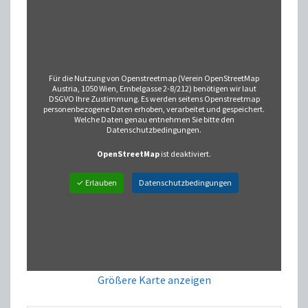
Für die Nutzung von Openstreetmap (Verein OpenStreetMap
Austria, 1050 Wien, Embelgasse 2-8/212) benötigen wir laut
DSGVO Ihre Zustimmung. Es werden seitens Openstreetmap
personenbezogene Daten erhoben, verarbeitet und gespeichert.
Welche Daten genau entnehmen Sie bitte den
Datenschutzbedingungen.
OpenStreetMap
ist deaktiviert.
✓ Erlauben
Datenschutzbedingungen
Größere Karte anzeigen