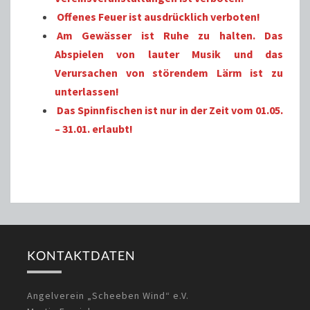
Offenes Feuer ist ausdrücklich verboten!
Am Gewässer ist Ruhe zu halten. Das
Abspielen von lauter Musik und das
Verursachen von störendem Lärm ist zu
unterlassen!
Das Spinnfischen ist nur in der Zeit vom 01.05.
– 31.01. erlaubt!
KONTAKTDATEN
Angelverein „Scheeben Wind“ e.V.