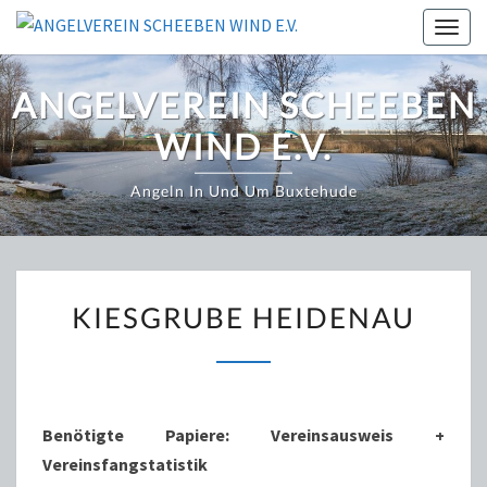
Zum
Togg
Inhalt
navig
springen
ANGELVEREIN SCHEEBEN
WIND E.V.
Angeln In Und Um Buxtehude
KIESGRUBE
KIESGRUBE HEIDENAU
HEIDENAU
Benötigte Papiere
: Vereinsausweis +
Vereinsfangstatistik