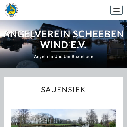
Zum
Inhalt
Togg
springen
navig
ANGELVEREIN SCHEEBEN
WIND E.V.
Angeln In Und Um Buxtehude
SAUENSIEK
SAUENSIEK