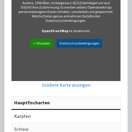
Austria, 1050 Wien, Embelgasse 2-8/212) benötigen wir laut
DSGVO Ihre Zustimmung. Es werden seitens Openstreetmap
personenbezogene Daten erhoben, verarbeitet und gespeichert.
Welche Daten genau entnehmen Sie bitte den
Datenschutzbedingungen.
OpenStreetMap
ist deaktiviert.
✓ Erlauben
Datenschutzbedingungen
Größere Karte anzeigen
Hauptfischarten
Karpfen
Schleie