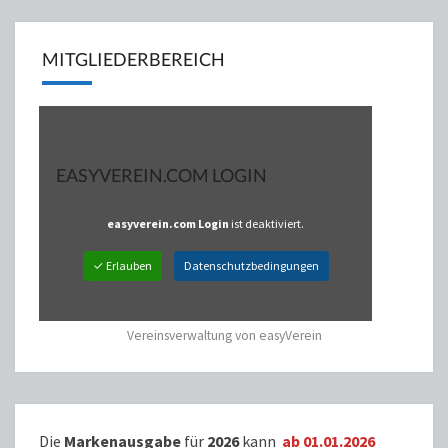
MITGLIEDERBEREICH
EASYVEREIN.COM LOGIN
easyverein.com Login
ist deaktiviert.
✓ Erlauben
Datenschutzbedingungen
Vereinsverwaltung von easyVerein
Die
Markenausgabe
für
2026
kann
ab 01.01.2026