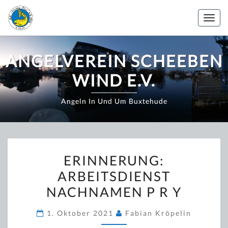
Zum
Inhalt
Togg
springen
navig
ANGELVEREIN SCHEEBEN
WIND E.V.
Angeln In Und Um Buxtehude
ERINNERUNG:
ERINNERUNG:
ARBEITSDIENST
ARBEITSDIENST
NACHNAMEN
NACHNAMEN P R Y
P
R
1. Oktober 2021
Fabian Kröpelin
Y