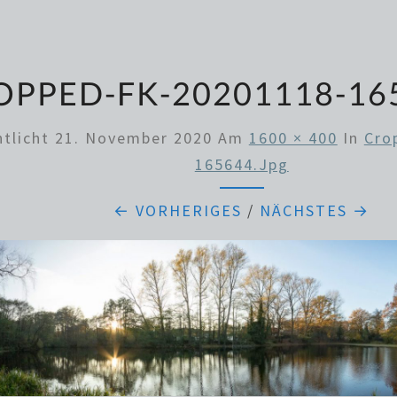
OPPED-FK-20201118-16
ntlicht
21. November 2020
Am
1600 × 400
In
Cro
165644.jpg
← VORHERIGES
/
NÄCHSTES →