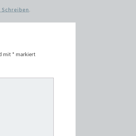
 Schreiben
.
nd mit
*
markiert