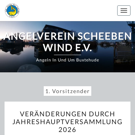
Zum
Inhalt
Togg
springen
navig
ANGELVEREIN SCHEEBEN
WIND E.V.
Angeln In Und Um Buxtehude
1. Vorsitzender
VERÄNDERUNGEN
VERÄNDERUNGEN DURCH
DURCH
JAHRESHAUPTVERSAMMLUNG
JAHRESHAUPTVERSAMML
2026
2026