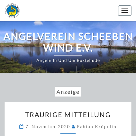
Zum
Inhalt
Togg
springen
navig
ANGELVEREIN SCHEEBEN
WIND E.V.
Angeln In Und Um Buxtehude
Anzeige
TRAURIGE
TRAURIGE MITTEILUNG
MITTEILUNG
7. November 2020
Fabian Kröpelin