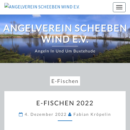
Zum
Togg
Inhalt
navig
springen
ANGELVEREIN SCHEEBEN
WIND E.V.
Angeln In Und Um Buxtehude
E-Fischen
E-
E-FISCHEN 2022
FISCHEN
2022
4. Dezember 2022
Fabian Kröpelin