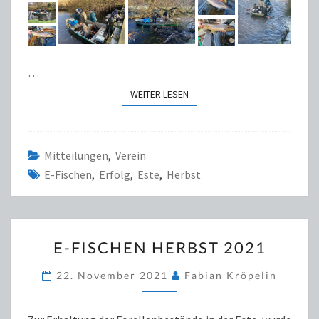
…
WEITER LESEN
WEITER LESEN
Mitteilungen
,
Verein
E-Fischen
,
Erfolg
,
Este
,
Herbst
E-
E-FISCHEN HERBST 2021
FISCHEN
HERBST
22. November 2021
Fabian Kröpelin
2021