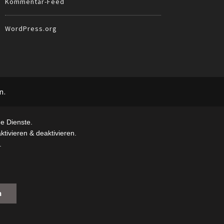
Kommentar-Feed
WordPress.org
n.
e Dienste.
tivieren & deaktivieren.
.
n