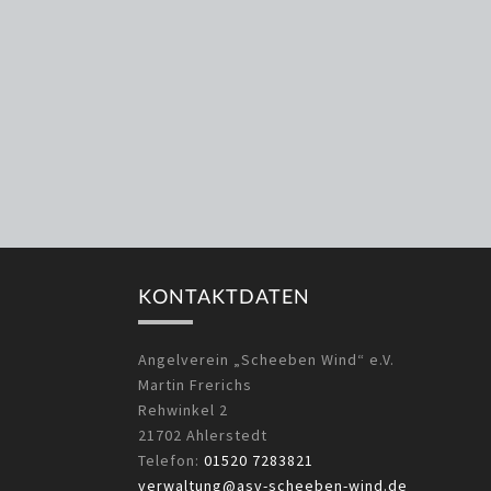
KONTAKTDATEN
Angelverein „Scheeben Wind“ e.V.
Martin Frerichs
Rehwinkel 2
21702 Ahlerstedt
Telefon:
01520 7283821
verwaltung@asv-scheeben-wind.de