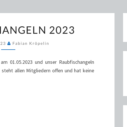
RAUBFISCHANGELN
HANGELN 2023
2023
023
Fabian Kröpelin
 am 01.05.2023 und unser Raubfischangeln
 steht allen Mitgliedern offen und hat keine