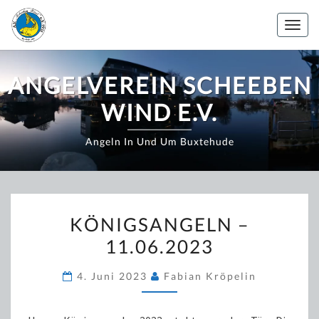
Zum
Inhalt
Togg
springen
navig
ANGELVEREIN SCHEEBEN
WIND E.V.
Angeln In Und Um Buxtehude
KÖNIGSANGELN
KÖNIGSANGELN –
–
11.06.2023
11.06.2023
4. Juni 2023
Fabian Kröpelin