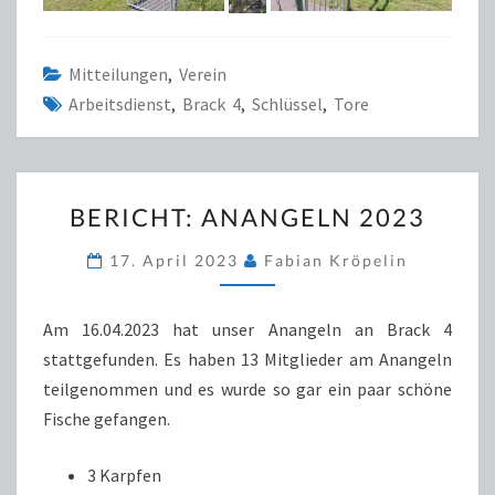
Mitteilungen
,
Verein
Arbeitsdienst
,
Brack 4
,
Schlüssel
,
Tore
BERICHT:
BERICHT: ANANGELN 2023
ANANGELN
2023
17. April 2023
Fabian Kröpelin
Am 16.04.2023 hat unser Anangeln an Brack 4
stattgefunden. Es haben 13 Mitglieder am Anangeln
teilgenommen und es wurde so gar ein paar schöne
Fische gefangen.
3 Karpfen