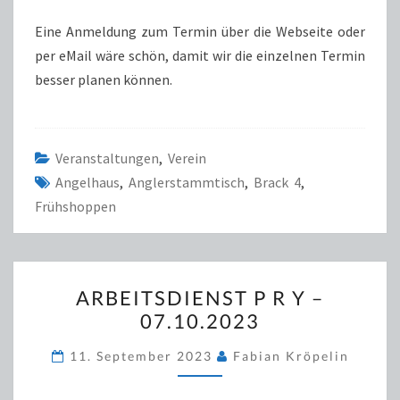
Eine Anmeldung zum Termin über die Webseite oder
per eMail wäre schön, damit wir die einzelnen Termin
besser planen können.
Veranstaltungen
,
Verein
Angelhaus
,
Anglerstammtisch
,
Brack 4
,
Frühshoppen
ARBEITSDIENST
ARBEITSDIENST P R Y –
P
07.10.2023
R
Y
11. September 2023
Fabian Kröpelin
–