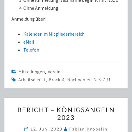
Ohne Anmeldung
Anmeldung über:
Kalender im Mitgliederbereich
eMail
Telefon
Mitteilungen
,
Verein
Arbeitsdienst
,
Brack 4
,
Nachnamen N S Z U
BERICHT
BERICHT – KÖNIGSANGELN
–
2023
KÖNIGSANGELN
2023
12. Juni 2023
Fabian Kröpelin