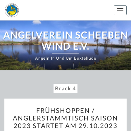
Zum
Inhalt
Togg
springen
navig
ANGELVEREIN SCHEEBEN
WIND E.V.
Angeln In Und Um Buxtehude
Brack 4
FRÜHSHOPPEN
FRÜHSHOPPEN /
/
ANGLERSTAMMTISCH SAISON
ANGLERSTAMMTISCH
2023 STARTET AM 29.10.2023
SAISON