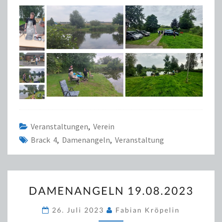
Veranstaltungen
,
Verein
Brack 4
,
Damenangeln
,
Veranstaltung
DAMENANGELN
DAMENANGELN 19.08.2023
19.08.2023
26. Juli 2023
Fabian Kröpelin