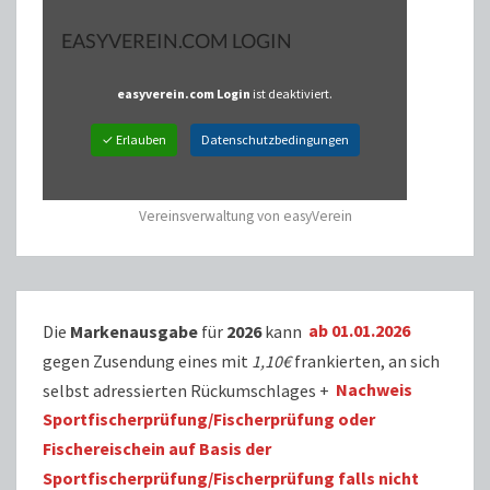
EASYVEREIN.COM LOGIN
easyverein.com Login
ist deaktiviert.
✓ Erlauben
Datenschutzbedingungen
Vereinsverwaltung von easyVerein
Die
Markenausgabe
für
2026
kann
ab 01.01.2026
gegen Zusendung eines mit
1,10€
frankierten, an sich
selbst adressierten Rückumschlages +
Nachweis
Sportfischerprüfung/Fischerprüfung oder
Fischereischein auf Basis der
Sportfischerprüfung/Fischerprüfung falls nicht