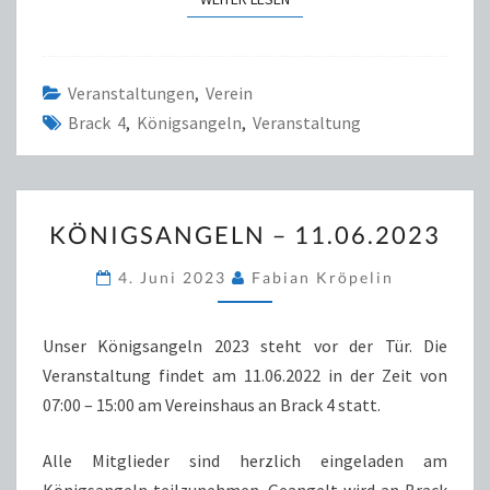
Veranstaltungen
,
Verein
Brack 4
,
Königsangeln
,
Veranstaltung
KÖNIGSANGELN
KÖNIGSANGELN – 11.06.2023
–
11.06.2023
4. Juni 2023
Fabian Kröpelin
Unser Königsangeln 2023 steht vor der Tür. Die
Veranstaltung findet am 11.06.2022 in der Zeit von
07:00 – 15:00 am Vereinshaus an Brack 4 statt.
Alle Mitglieder sind herzlich eingeladen am
Königsangeln teilzunehmen. Geangelt wird an Brack