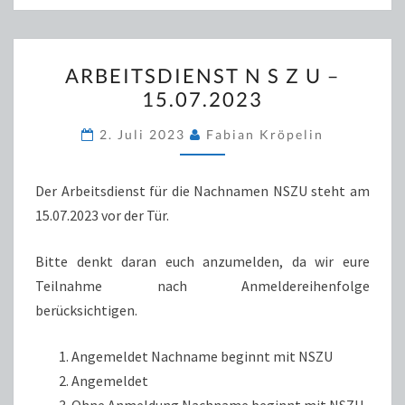
ARBEITSDIENST
ARBEITSDIENST N S Z U –
N
15.07.2023
S
Z
2. Juli 2023
Fabian Kröpelin
U
–
Der Arbeitsdienst für die Nachnamen NSZU steht am
15.07.2023
15.07.2023 vor der Tür.
Bitte denkt daran euch anzumelden, da wir eure
Teilnahme nach Anmeldereihenfolge
berücksichtigen.
Angemeldet Nachname beginnt mit NSZU
Angemeldet
Ohne Anmeldung Nachname beginnt mit NSZU