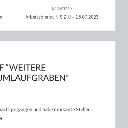
NÄCHSTER
n
Arbeitsdienst N S Z U – 15.07.2023
 “
WEITERE
 UMLAUFGRABEN
”
fwärts gegangen und habe markante Stellen
e.