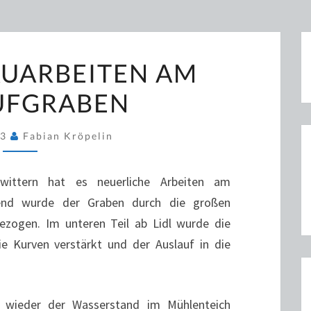
WEITERE
AUARBEITEN AM
BAUARBEITEN
UFGRABEN
AM
UMLAUFGRABEN
23
Fabian Kröpelin
ittern hat es neuerliche Arbeiten am
end wurde der Graben durch die großen
ezogen. Im unteren Teil ab Lidl wurde die
e Kurven verstärkt und der Auslauf in die
n wieder der Wasserstand im Mühlenteich