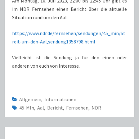
Am Montag, 10. Juli 2023, 22:00 bis 22:45 Uhr gibt es
AAL
im NDR Fernsehen einen Bericht über die aktuelle
|
Situation rund um den Aal.
NDR
|
https://www.ndr.de/fernsehen/sendungen/45_min/St
FERNSEHEN
reit-um-den-Aal,sendung1358798.html
Vielleicht ist die Sendung ja für den einen oder
anderen von euch von Interesse.
Allgemein
,
Informationen
45 MIn
,
Aal
,
Bericht
,
Fernsehen
,
NDR
BEITRAGS-
NAVIGATION