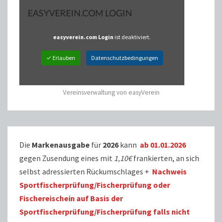
EASYVEREIN.COM LOGIN
easyverein.com Login
ist deaktiviert.
✓ Erlauben
Datenschutzbedingungen
Vereinsverwaltung von easyVerein
Die
Markenausgabe
für
2026
kann
ab 01.01.2026
gegen Zusendung eines mit
1,10€
frankierten, an sich
selbst adressierten Rückumschlages +
Nachweis
Sportfischerprüfung/Fischerprüfung oder
Fischereischein auf Basis der
Sportfischerprüfung/Fischerprüfung falls nicht