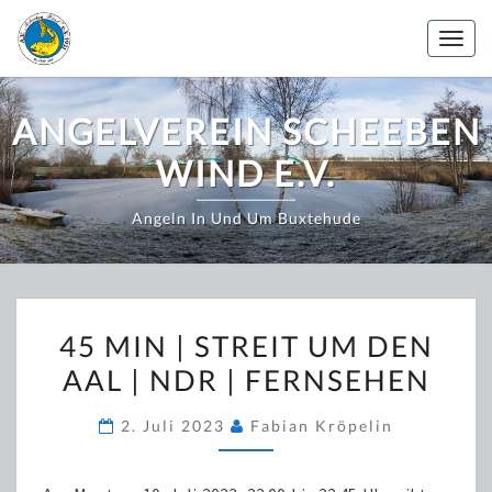
Zum
Inhalt
Togg
springen
navig
ANGELVEREIN SCHEEBEN
WIND E.V.
Angeln In Und Um Buxtehude
45
45 MIN | STREIT UM DEN
MIN
AAL | NDR | FERNSEHEN
|
STREIT
2. Juli 2023
Fabian Kröpelin
UM
DEN