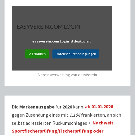
EASYVEREIN.COM LOGIN
easyverein.com Login
ist deaktiviert.
✓ Erlauben
Datenschutzbedingungen
Vereinsverwaltung von easyVerein
Die
Markenausgabe
für
2026
kann
ab 01.01.2026
gegen Zusendung eines mit
1,10€
frankierten, an sich
selbst adressierten Rückumschlages +
Nachweis
Sportfischerprüfung/Fischerprüfung oder