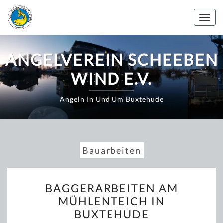
Zum
Inhalt
Togg
springen
navig
ANGELVEREIN SCHEEBEN
WIND E.V.
Angeln In Und Um Buxtehude
Bauarbeiten
BAGGERARBEITEN
BAGGERARBEITEN AM
AM
MÜHLENTEICH IN
MÜHLENTEICH
BUXTEHUDE
IN