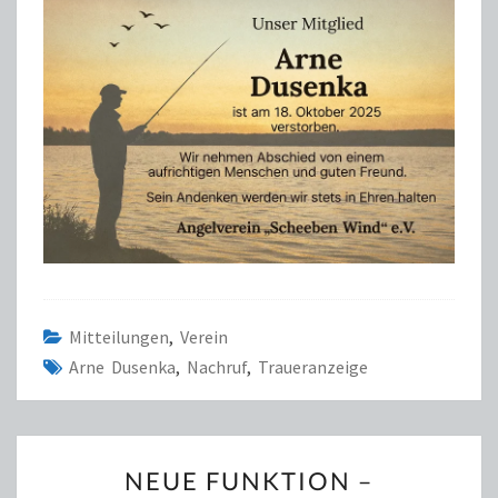
Mitteilungen
,
Verein
Arne Dusenka
,
Nachruf
,
Traueranzeige
NEUE
NEUE FUNKTION –
FUNKTION