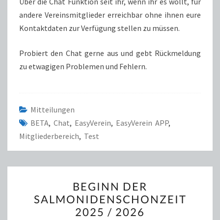
Über die Chat Funktion seit ihr, wenn ihr es wollt, für
andere Vereinsmitglieder erreichbar ohne ihnen eure
Kontaktdaten zur Verfügung stellen zu müssen.
Probiert den Chat gerne aus und gebt Rückmeldung
zu etwagigen Problemen und Fehlern.
Mitteilungen
BETA
,
Chat
,
EasyVerein
,
EasyVerein APP
,
Mitgliederbereich
,
Test
BEGINN
BEGINN DER
DER
SALMONIDENSCHONZEIT
SALMONIDENSCHONZEIT
2025 / 2026
2025