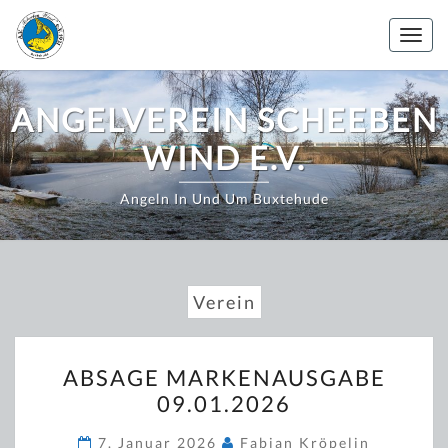
Zum
Inhalt
Togg
springen
navig
ANGELVEREIN SCHEEBEN
WIND E.V.
Angeln In Und Um Buxtehude
Verein
ABSAGE
ABSAGE MARKENAUSGABE
MARKENAUSGABE
09.01.2026
09.01.2026
7. Januar 2026
Fabian Kröpelin