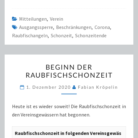
Mitteilungen
,
Verein
Ausgangssperre
,
Beschränkungen
,
Corona
,
Raubfischangeln
,
Schonzeit
,
Schonzeitende
BEGINN
BEGINN DER
DER
RAUBFISCHSCHONZEIT
RAUBFISCHSCHONZEIT
1. Dezember 2020
Fabian Kröpelin
Heute ist es wieder soweit! Die Raubfischschonzeit in
den Vereinsgewässern hat begonnen.
Raubfischschonzeit in folgenden Vereinsgewäs