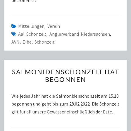
betroffen ist.
Mitteilungen
,
Verein
Aal Schonzeit
,
Anglerverband Niedersachsen
,
AVN
,
Elbe
,
Schonzeit
SALMONIDENSCHONZEIT
SALMONIDENSCHONZEIT HAT
HAT
BEGONNEN
BEGONNEN
Wie jedes Jahr hat die Salmonidenschonzeit am 15.10.
begonnen und geht bis zum 28.02.2022. Die Schonzeit
gilt für all unsere Gewässer einschließlich der Este.