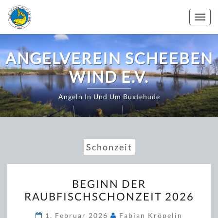
Zum
Inhalt
Togg
springen
navig
ANGELVEREIN SCHEEBEN
WIND E.V.
Angeln In Und Um Buxtehude
Schonzeit
BEGINN
BEGINN DER
DER
RAUBFISCHSCHONZEIT 2026
RAUBFISCHSCHONZEIT
2026
1. Februar 2026
Fabian Kröpelin