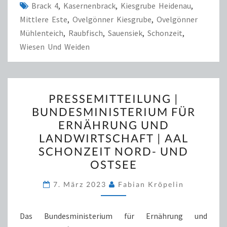
Brack 4
,
Kasernenbrack
,
Kiesgrube Heidenau
,
Mittlere Este
,
Ovelgönner Kiesgrube
,
Ovelgönner
Mühlenteich
,
Raubfisch
,
Sauensiek
,
Schonzeit
,
Wiesen Und Weiden
PRESSEMITTEILUNG
PRESSEMITTEILUNG |
|
BUNDESMINISTERIUM FÜR
BUNDESMINISTERIUM
ERNÄHRUNG UND
FÜR
LANDWIRTSCHAFT | AAL
ERNÄHRUNG
SCHONZEIT NORD- UND
UND
OSTSEE
LANDWIRTSCHAFT
|
7. März 2023
Fabian Kröpelin
AAL
SCHONZEIT
Das Bundesministerium für Ernährung und
NORD-