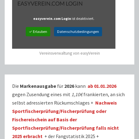
EASYVEREIN.COM LOGIN
easyverein.com Login
ist deaktiviert.
✓ Erlauben
Datenschutzbedingungen
Vereinsverwaltung von easyVerein
Die
Markenausgabe
für
2026
kann
ab 01.01.2026
gegen Zusendung eines mit
1,10€
frankierten, an sich
selbst adressierten Rückumschlages +
Nachweis
Sportfischerprüfung/Fischerprüfung oder
Fischereischein auf Basis der
Sportfischerprüfung/Fischerprüfung falls nicht
2025 erbracht
+ der Fangstatistik 2025 +