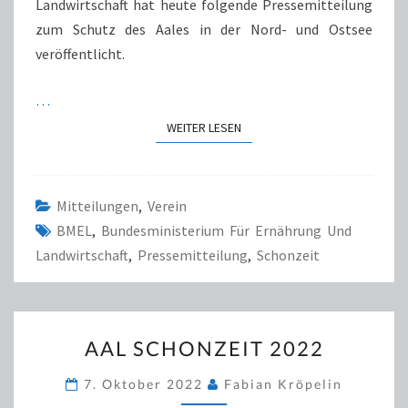
Landwirtschaft hat heute folgende Pressemitteilung
UND
zum Schutz des Aales in der Nord- und Ostsee
OSTSEE
veröffentlicht.
…
WEITER LESEN
WEITER LESEN
Mitteilungen
,
Verein
BMEL
,
Bundesministerium Für Ernährung Und
Landwirtschaft
,
Pressemitteilung
,
Schonzeit
AAL
AAL SCHONZEIT 2022
SCHONZEIT
2022
7. Oktober 2022
Fabian Kröpelin