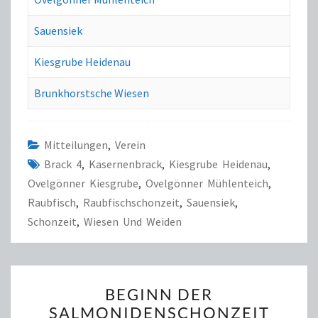
Sauensiek
Kiesgrube Heidenau
Brunkhorstsche Wiesen
Mitteilungen
,
Verein
Brack 4
,
Kasernenbrack
,
Kiesgrube Heidenau
,
Ovelgönner Kiesgrube
,
Ovelgönner Mühlenteich
,
Raubfisch
,
Raubfischschonzeit
,
Sauensiek
,
Schonzeit
,
Wiesen Und Weiden
BEGINN
BEGINN DER
DER
SALMONIDENSCHONZEIT