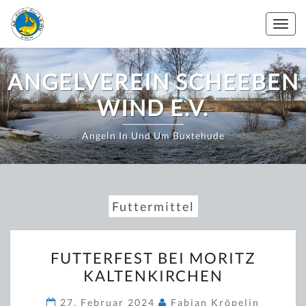
Zum
Inhalt
Togg
springen
navig
ANGELVEREIN SCHEEBEN
WIND E.V.
Angeln In Und Um Buxtehude
Futtermittel
FUTTERFEST
FUTTERFEST BEI MORITZ
BEI
KALTENKIRCHEN
MORITZ
KALTENKIRCHEN
27. Februar 2024
Fabian Kröpelin