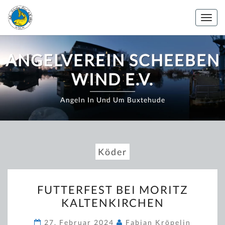
Zum
Inhalt
Togg
springen
navig
ANGELVEREIN SCHEEBEN
WIND E.V.
Angeln In Und Um Buxtehude
Köder
FUTTERFEST
FUTTERFEST BEI MORITZ
BEI
KALTENKIRCHEN
MORITZ
KALTENKIRCHEN
27. Februar 2024
Fabian Kröpelin